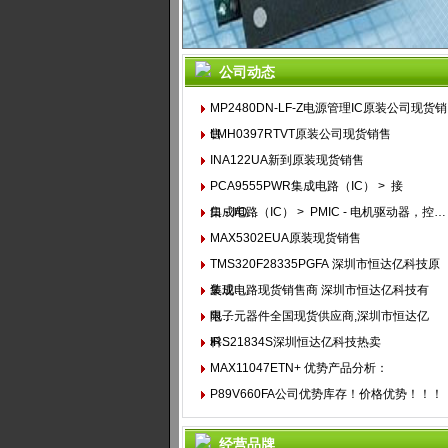
公司动态
MP2480DN-LF-Z电源管理IC原装公司现货销
售
LMH0397RTVT原装公司现货销售
INA122UA新到原装现货销售
PCA9555PWR集成电路（IC） > 接
口 - I/O…
集成电路（IC） > PMIC - 电机驱动器，控…
MAX5302EUA原装现货销售
TMS320F28335PGFA 深圳市恒达亿科技原
装现…
集成电路现货销售商 深圳市恒达亿科技有
限…
电子元器件全国现货供应商,深圳市恒达亿
科…
IRS21834S深圳恒达亿科技热卖
MAX11047ETN+ 优势产品分析：
P89V660FA公司优势库存！价格优势！！！
1
经营品牌