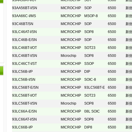
93AA56AT-I/OT
MICROCHIP
SOT
6500
新
93AA56BT-I/SN
MICROCHIP
SOP
6500
新
93AA66C-I/MS
MICROCHIP
MSOP-8
6500
新
93C46BT/SN
MICROCHIP
SOP
6500
新
93LC46AT-I/SN
MICROCHIP
SOP8
6500
新
93LC46B-E/SN
MICROCHIP
SOP
6500
新
93LC46BT-I/OT
MICROCHIP
SOT23
6500
新
93LC46BT-I/SN
Microchip
SOP8
6500
新
93LC46CT-I/ST
MICROCHIP
SSOP
6500
新
93LC56B-I/P
MICROCHIP
DIP
6500
新
93LC56B-I/SN
MICROCHIP
SOIC-8
6500
新
93LC56BT-E/SN
MICROCHIP
93LC56BT-E
6500
新
93LC56BT-I/OT
MICROCHIP
SOT23
6500
新
93LC56BT-I/SN
Microchip
SOP8
6500
新
93LC66A-E/SN
MICROCHIP
08L SOIC
6500
新
93LC66AT-I/SN
MICROCHIP
SOP8
6500
新
93LC66B-I/P
MICROCHIP
DIP8
6500
新