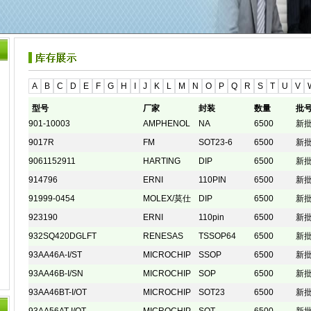
A
B
C
D
E
F
G
H
I
J
K
L
M
N
O
P
Q
R
S
T
U
V
型号
厂家
封装
数量
批
901-10003
AMPHENOL
NA
6500
新
9017R
FM
SOT23-6
6500
新
9061152911
HARTING
DIP
6500
新
914796
ERNI
110PIN
6500
新
91999-0454
MOLEX/莫仕
DIP
6500
新
923190
ERNI
110pin
6500
新
932SQ420DGLFT
RENESAS
TSSOP64
6500
新
93AA46A-I/ST
MICROCHIP
SSOP
6500
新
93AA46B-I/SN
MICROCHIP
SOP
6500
新
93AA46BT-I/OT
MICROCHIP
SOT23
6500
新