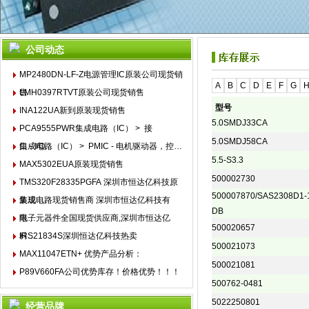
公司动态
MP2480DN-LF-Z电源管理IC原装公司现货销
A
B
C
D
E
F
G
售
LMH0397RTVT原装公司现货销售
型号
INA122UA新到原装现货销售
5.0SMDJ33CA
PCA9555PWR集成电路（IC） > 接
5.0SMDJ58CA
口 - I/O…
集成电路（IC） > PMIC - 电机驱动器，控…
5.5-S3.3
MAX5302EUA原装现货销售
500002730
TMS320F28335PGFA 深圳市恒达亿科技原
500007870/SAS2308D1-
装现…
集成电路现货销售商 深圳市恒达亿科技有
DB
限…
电子元器件全国现货供应商,深圳市恒达亿
500020657
科…
IRS21834S深圳恒达亿科技热卖
500021073
MAX11047ETN+ 优势产品分析：
500021081
P89V660FA公司优势库存！价格优势！！！
500762-0481
1
5022250801
经营品牌