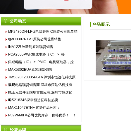
公司动态
MP2480DN-LF-Z电源管理IC原装公司现货销
售
LMH0397RTVT原装公司现货销售
INA122UA新到原装现货销售
PCA9555PWR集成电路（IC） > 接
口 - I/O…
集成电路（IC） > PMIC - 电机驱动器，控…
MAX5302EUA原装现货销售
TMS320F28335PGFA 深圳市恒达亿科技原
装现…
集成电路现货销售商 深圳市恒达亿科技有
限…
电子元器件全国现货供应商,深圳市恒达亿
科…
IRS21834S深圳恒达亿科技热卖
MAX11047ETN+ 优势产品分析：
P89V660FA公司优势库存！价格优势！！！
1
经营品牌