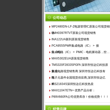
公司动态
MP2480DN-LF-Z电源管理IC原装公司现货销
售
LMH0397RTVT原装公司现货销售
INA122UA新到原装现货销售
PCA9555PWR集成电路（IC） > 接
口 - I/O…
集成电路（IC） > PMIC - 电机驱动器，控…
MAX5302EUA原装现货销售
TMS320F28335PGFA 深圳市恒达亿科技原
装现…
集成电路现货销售商 深圳市恒达亿科技有
限…
电子元器件全国现货供应商,深圳市恒达亿
科…
IRS21834S深圳恒达亿科技热卖
MAX11047ETN+ 优势产品分析：
P89V660FA公司优势库存！价格优势！！！
1
经营品牌