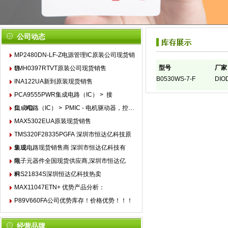
公司动态
MP2480DN-LF-Z电源管理IC原装公司现货销
型号
厂家
售
LMH0397RTVT原装公司现货销售
B0530WS-7-F
DIO
INA122UA新到原装现货销售
PCA9555PWR集成电路（IC） > 接
口 - I/O…
集成电路（IC） > PMIC - 电机驱动器，控…
MAX5302EUA原装现货销售
TMS320F28335PGFA 深圳市恒达亿科技原
装现…
集成电路现货销售商 深圳市恒达亿科技有
限…
电子元器件全国现货供应商,深圳市恒达亿
科…
IRS21834S深圳恒达亿科技热卖
MAX11047ETN+ 优势产品分析：
P89V660FA公司优势库存！价格优势！！！
1
经营品牌