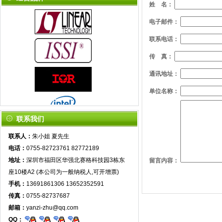
姓 名：
电子邮件：
联系电话：
传 真：
通讯地址：
单位名称：
联系我们
联系人：
朱小姐 夏先生
电话：
0755-82723761 82772189
地址：
深圳市福田区华强北赛格科技园3栋东
留言内容：
座10楼A2 (本公司为一般纳税人,可开增票)
手机：
13691861306 13652352591
传真：
0755-82737687
邮箱：
yanzi-zhu@qq.com
QQ：