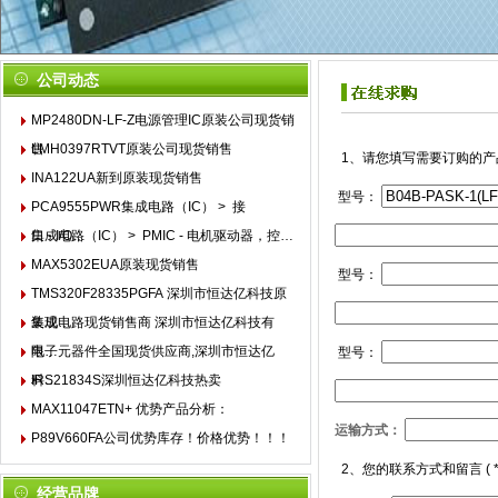
公司动态
MP2480DN-LF-Z电源管理IC原装公司现货销
售
LMH0397RTVT原装公司现货销售
1、请您填写需要订购的产
INA122UA新到原装现货销售
型号：
PCA9555PWR集成电路（IC） > 接
口 - I/O…
集成电路（IC） > PMIC - 电机驱动器，控…
MAX5302EUA原装现货销售
型号：
TMS320F28335PGFA 深圳市恒达亿科技原
装现…
集成电路现货销售商 深圳市恒达亿科技有
限…
电子元器件全国现货供应商,深圳市恒达亿
型号：
科…
IRS21834S深圳恒达亿科技热卖
MAX11047ETN+ 优势产品分析：
运输方式：
P89V660FA公司优势库存！价格优势！！！
1
2、您的联系方式和留言 (
经营品牌